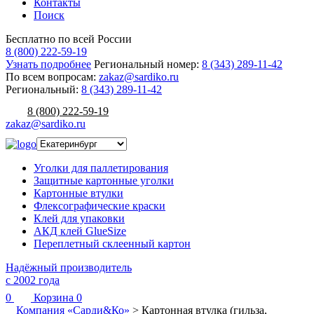
Контакты
Поиск
Бесплатно по всей России
8 (800) 222-59-19
Узнать подробнее
Региональный номер:
8 (343) 289-11-42
По всем вопросам:
zakaz@sardiko.ru
Региональный:
8 (343) 289-11-42
8 (800) 222-59-19
zakaz@sardiko.ru
Уголки для паллетирования
Защитные картонные уголки
Картонные втулки
Флексографические краски
Клей для упаковки
АКД клей GlueSize
Переплетный склеенный картон
Надёжный производитель
с 2002 года
0
Корзина
0
Компания «Сарди&Ко»
>
Картонная втулка (гильза,